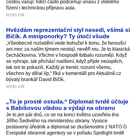
cestou varují: řidiči často podceňují únavu z vleklého
řízení i technickou přípravu auta.
tento rok
Hvězdám reprezentační styl nesedí, všímá si
Bičík. A miniponorky? Ty útočí všude
„Všeobecné rozladění vede bohužel k tomu, že fanoušci
ani moc za naším týmem nestojí, nevěří mu. Je to klasická
čecháčkovina. Všichni v hospodě fotbalu rozumějí. Když
se vyhraje, tak přichází nadšení, když přijde neúspěch,
tak oni to pokazili. Každý je trenér, rozumí všemu,
všechno by dělal líp,“ říká v komentáři pro Aktuálně.cz
bývalý brankář David Bičík.
tento rok
„To je prostě ostuda.“ Diplomat tvrdě účtuje
s Babišovou vládou a výdaji na obranu
Je to jen pár dnů, co se na konci května uzavřela éra
Jiřího Šedivého na ministerstvu obrany. Vysoce
postavený úředník a diplomat se zkušenostmi z NATO či
Evropské obranné agentury se v pořadu Spotlight tvrdě