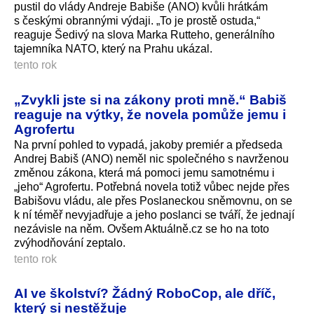
pustil do vlády Andreje Babiše (ANO) kvůli hrátkám
s českými obrannými výdaji. „To je prostě ostuda,“
reaguje Šedivý na slova Marka Rutteho, generálního
tajemníka NATO, který na Prahu ukázal.
tento rok
„Zvykli jste si na zákony proti mně.“ Babiš
reaguje na výtky, že novela pomůže jemu i
Agrofertu
Na první pohled to vypadá, jakoby premiér a předseda
Andrej Babiš (ANO) neměl nic společného s navrženou
změnou zákona, která má pomoci jemu samotnému i
„jeho“ Agrofertu. Potřebná novela totiž vůbec nejde přes
Babišovu vládu, ale přes Poslaneckou sněmovnu, on se
k ní téměř nevyjadřuje a jeho poslanci se tváří, že jednají
nezávisle na něm. Ovšem Aktuálně.cz se ho na toto
zvýhodňování zeptalo.
tento rok
AI ve školství? Žádný RoboCop, ale dříč,
který si nestěžuje