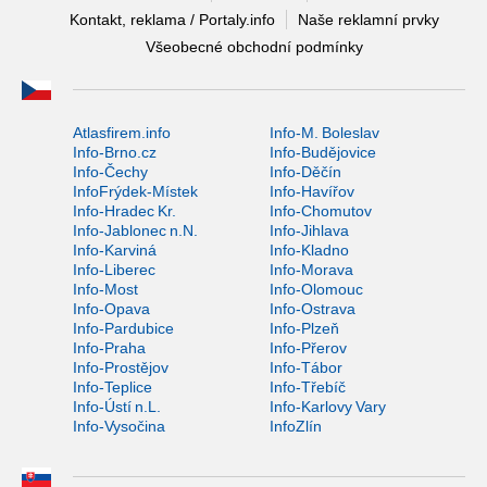
Kontakt, reklama / Portaly.info
Naše reklamní prvky
Všeobecné obchodní podmínky
Atlasfirem.info
Info-M. Boleslav
Info-Brno.cz
Info-Budějovice
Info-Čechy
Info-Děčín
InfoFrýdek-Místek
Info-Havířov
Info-Hradec Kr.
Info-Chomutov
Info-Jablonec n.N.
Info-Jihlava
Info-Karviná
Info-Kladno
Info-Liberec
Info-Morava
Info-Most
Info-Olomouc
Info-Opava
Info-Ostrava
Info-Pardubice
Info-Plzeň
Info-Praha
Info-Přerov
Info-Prostějov
Info-Tábor
Info-Teplice
Info-Třebíč
Info-Ústí n.L.
Info-Karlovy Vary
Info-Vysočina
InfoZlín