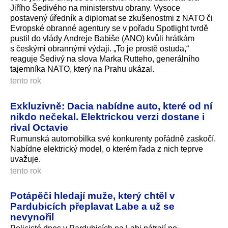
Jiřího Šedivého na ministerstvu obrany. Vysoce
postavený úředník a diplomat se zkušenostmi z NATO či
Evropské obranné agentury se v pořadu Spotlight tvrdě
pustil do vlády Andreje Babiše (ANO) kvůli hrátkám
s českými obrannými výdaji. „To je prostě ostuda,“
reaguje Šedivý na slova Marka Rutteho, generálního
tajemníka NATO, který na Prahu ukázal.
tento rok
Exkluzivně: Dacia nabídne auto, které od ní
nikdo nečekal. Elektrickou verzi dostane i
rival Octavie
Rumunská automobilka své konkurenty pořádně zaskočí.
Nabídne elektrický model, o kterém řada z nich teprve
uvažuje.
tento rok
Potápěči hledají muže, který chtěl v
Pardubicích přeplavat Labe a už se
nevynořil