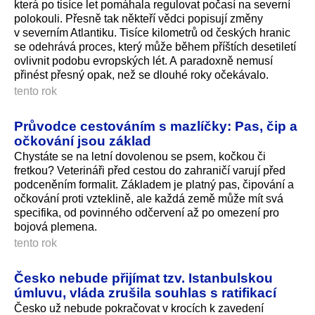
která po tisíce let pomáhala regulovat počasí na severní
polokouli. Přesně tak někteří vědci popisují změny
v severním Atlantiku. Tisíce kilometrů od českých hranic
se odehrává proces, který může během příštích desetiletí
ovlivnit podobu evropských lét. A paradoxně nemusí
přinést přesný opak, než se dlouhé roky očekávalo.
tento rok
Průvodce cestováním s mazlíčky: Pas, čip a
očkování jsou základ
Chystáte se na letní dovolenou se psem, kočkou či
fretkou? Veterináři před cestou do zahraničí varují před
podceněním formalit. Základem je platný pas, čipování a
očkování proti vzteklině, ale každá země může mít svá
specifika, od povinného odčervení až po omezení pro
bojová plemena.
tento rok
Česko nebude přijímat tzv. Istanbulskou
úmluvu, vláda zrušila souhlas s ratifikací
Česko už nebude pokračovat v krocích k zavedení