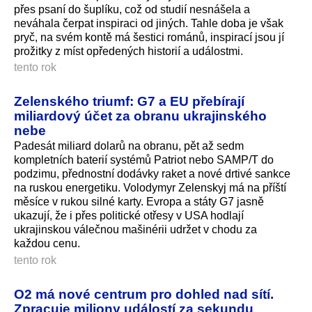
přes psaní do šuplíku, což od studií nesnášela a
neváhala čerpat inspiraci od jiných. Tahle doba je však
pryč, na svém kontě má šestici románů, inspirací jsou jí
prožitky z míst opředených historií a událostmi.
tento rok
Zelenského triumf: G7 a EU přebírají
miliardový účet za obranu ukrajinského
nebe
Padesát miliard dolarů na obranu, pět až sedm
kompletních baterií systémů Patriot nebo SAMP/T do
podzimu, přednostní dodávky raket a nové drtivé sankce
na ruskou energetiku. Volodymyr Zelenskyj má na příští
měsíce v rukou silné karty. Evropa a státy G7 jasně
ukazují, že i přes politické otřesy v USA hodlají
ukrajinskou válečnou mašinérii udržet v chodu za
každou cenu.
tento rok
O2 má nové centrum pro dohled nad sítí.
Zpracuje miliony událostí za sekundu