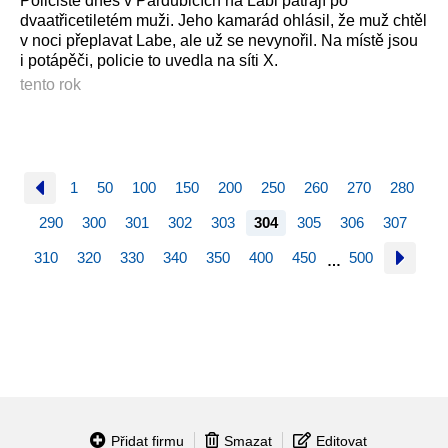
Policisté dnes v Pardubicích na Labi pátrají po
dvaatřicetiletém muži. Jeho kamarád ohlásil, že muž chtěl
v noci přeplavat Labe, ale už se nevynořil. Na místě jsou
i potápěči, policie to uvedla na síti X.
tento rok
1
50
100
150
200
250
260
270
280
290
300
301
302
303
304
305
306
307
310
320
330
340
350
400
450
500
…
Přidat firmu
Smazat
Editovat