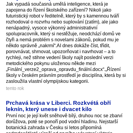
Jak vypadá současná umělá inteligence, která je
zapojena do řízení školského zařízení? Nikoli jako
futuristický robot v ředitelně, který by s kamennou tváří
rozhodoval o rozvrhu nebo suplování (zatím), ale jako
nenápadný, vysoce výkonný administrativní
spolupracovník, který si nestěžuje, neodchází domů ve
čtyři a nemá problém s novelami zákonů, pokud mu je
někdo správně „nakrmí“.AI dnes dokáže číst, třídit,
porovnávat, shrnovat, upozorňovat i navrhovat – a to
rychleji, než stihne vedení školy najít poslední verzi
metodického pokynu uloženou někde mezi
„Finální_verze2_o­prava_opravdu_fi­nální.docx“.„Ří­zení
školy v českém právním prostředí je disciplína, která by si
zasloužila vlastní olympijskou kategorii.
tento rok
Prchavá krása v Liberci. Rozkvétá obří
leknín, který unese i dvacet kilo
První noc je její květ sněhově bílý, druhou noc se zbarví
dorůžova, poté se ponoří pod vodní hladinu. Nejstarší
botanická zahrada v Česku si letos připomíná