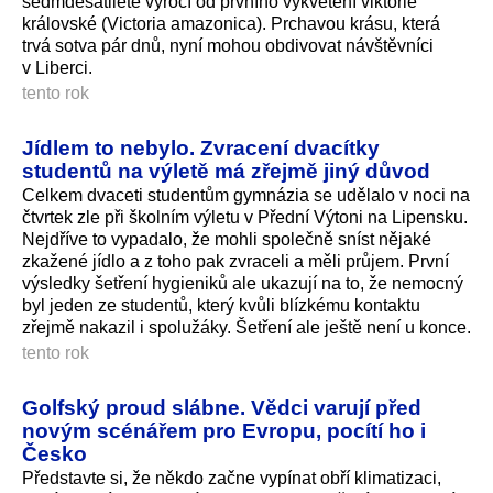
sedmdesátileté výročí od prvního vykvetení viktorie
královské (Victoria amazonica). Prchavou krásu, která
trvá sotva pár dnů, nyní mohou obdivovat návštěvníci
v Liberci.
tento rok
Jídlem to nebylo. Zvracení dvacítky
studentů na výletě má zřejmě jiný důvod
Celkem dvaceti studentům gymnázia se udělalo v noci na
čtvrtek zle při školním výletu v Přední Výtoni na Lipensku.
Nejdříve to vypadalo, že mohli společně sníst nějaké
zkažené jídlo a z toho pak zvraceli a měli průjem. První
výsledky šetření hygieniků ale ukazují na to, že nemocný
byl jeden ze studentů, který kvůli blízkému kontaktu
zřejmě nakazil i spolužáky. Šetření ale ještě není u konce.
tento rok
Golfský proud slábne. Vědci varují před
novým scénářem pro Evropu, pocítí ho i
Česko
Představte si, že někdo začne vypínat obří klimatizaci,