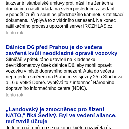
takzvané Istanbulské úmluvy proti násilí na ženách a
domácímu násilí. Vláda na svém posledním zasedání
v pondělí zrušila souhlas předchozího kabinetu s ratifikací
dokumentu. Vyplývá to z vládního usnesení. Na konec
ratifikačního procesu upozornil server iROZHLAS.cz.
tento rok
Dálnice D6 před Prahou je do večera
zavřená kvůli neodkladné opravě vozovky
Silničáři v pátek ráno uzavřeli na Kladensku
devítikilometrový úsek dálnice D6, aby mohli opravit
vozovku v místě dopravního omezení. Auta do večera
neprojedou směrem na Prahu mezi sjezdy 25 u Stochova
a 16 u Velké Dobré. Vyplývá to z informací Národního
dopravního informačního centra (NDIC).
tento rok
„Landovský je zmocněnec pro šizení
NATO," říká Šedivý. Byl ve vedení aliance,
teď tvrdě účtuje
Je to jen pár dnů, co se na konci května uzavřela éra