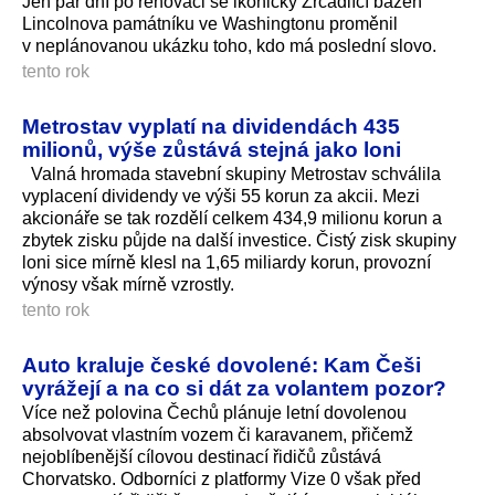
Jen pár dní po renovaci se ikonický Zrcadlící bazén
Lincolnova památníku ve Washingtonu proměnil
v neplánovanou ukázku toho, kdo má poslední slovo.
tento rok
Metrostav vyplatí na dividendách 435
milionů, výše zůstává stejná jako loni
Valná hromada stavební skupiny Metrostav schválila
vyplacení dividendy ve výši 55 korun za akcii. Mezi
akcionáře se tak rozdělí celkem 434,9 milionu korun a
zbytek zisku půjde na další investice. Čistý zisk skupiny
loni sice mírně klesl na 1,65 miliardy korun, provozní
výnosy však mírně vzrostly.
tento rok
Auto kraluje české dovolené: Kam Češi
vyrážejí a na co si dát za volantem pozor?
Více než polovina Čechů plánuje letní dovolenou
absolvovat vlastním vozem či karavanem, přičemž
nejoblíbenější cílovou destinací řidičů zůstává
Chorvatsko. Odborníci z platformy Vize 0 však před