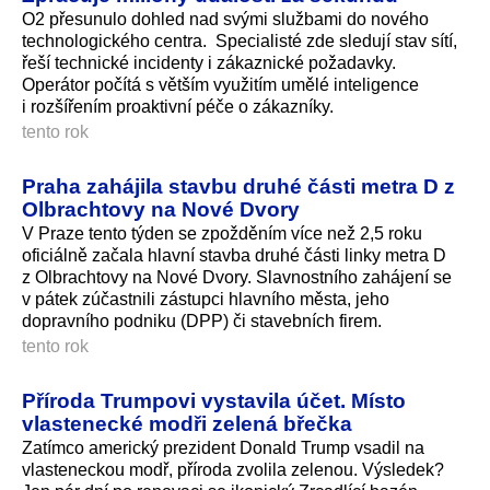
O2 přesunulo dohled nad svými službami do nového
technologického centra. Specialisté zde sledují stav sítí,
řeší technické incidenty i zákaznické požadavky.
Operátor počítá s větším využitím umělé inteligence
i rozšířením proaktivní péče o zákazníky.
tento rok
Praha zahájila stavbu druhé části metra D z
Olbrachtovy na Nové Dvory
V Praze tento týden se zpožděním více než 2,5 roku
oficiálně začala hlavní stavba druhé části linky metra D
z Olbrachtovy na Nové Dvory. Slavnostního zahájení se
v pátek zúčastnili zástupci hlavního města, jeho
dopravního podniku (DPP) či stavebních firem.
tento rok
Příroda Trumpovi vystavila účet. Místo
vlastenecké modři zelená břečka
Zatímco americký prezident Donald Trump vsadil na
vlasteneckou modř, příroda zvolila zelenou. Výsledek?