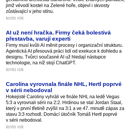
jimž vévodí kostel na Zelené hoře, objeví i skvosty
zůstávající v jeho stínu.
tento rok
AI už není hračka. Firmy čeká bolestivá
přestavba, varují experti
Firmy musí kvůli AI měnit procesy i organizační strukturu.
Agentická AI přesouvá práci lidí od exekuce k dohledu a
designu. Tvůrci současné AI už hledají nástupce
technologie, na níž stojí ChatGPT.
tento rok
Carolina vyrovnala finále NHL, Hertl poprvé
v sérii nebodoval
Hokejisté Caroliny vyhráli ve finále NHL na ledě Vegas
5:3 a vyrovnali sérii na 2:2. Hrdinou se stal Jordan Staal,
který v první třetině zvýšil na 3:1 a ve 47. minutě zápas za
stavu 3:3 rozhodl. Domácí útočník Tomáš Hertl poprvé
v sérii nebodoval.
tento rok