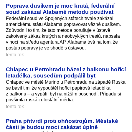
Poprava dusíkem je moc krutá, federální
soud zakázal Alabamě metodu používat
Federální soud ve Spojených státech trvale zakázal
americkému státu Alabama popravovat vězně dusíkem.
Zdůvodnil to tím, že tato metoda porušuje v ústavě
zakotvený zákaz krutých a neobvyklých trestů, napsala
v noci na středu agentura AP. Alabama trvá na tom, že
postup popravy je ve shodě s ústavou.
tento rok
Chlapec u Petrohradu házel z balkonu hořící
letadélka, sousedům podpálil byt
Chlapec ve městě Murino u Petrohradu na západě Ruska
se bavil tím, že vypouštěl hořící papírová letadélka
z balkonu – a vypálil byt na nižším poschodí. Případu si
povšimla ruská celostátní média.
tento rok
Praha přitvrdí proti ohňostrojům. Městské
části je budou moci zakázat úplně