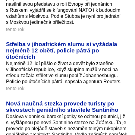
nastínil svou představu o roli Evropy při jednáních
s Ruskem, vyjádřil se k fungování NATO i k budoucím
vztahům s Moskvou. Podle Stubba je nyní pro jednání
s Moskvou jedinečná příležitost.
tento rok
Střelba v jihoafrickém slumu si vyžádala
nejméně 12 obětí, policie pátrá po
útočnících
Nejméně 12 lidí přišlo o život a devět bylo zraněno
v Jihoafrické republice, když skupina mužů v noci na
středu začala střílet ve slumu poblíž Johannesburgu.
Policie po útočnících pátrá, napsala agentura Reuters.
tento rok
Nová naučná stezka provede turisty po
skvostech geniálního stavitele Santiniho
Doslova v ohnisku barokní gotiky se ocitnou poutníci, již
si vyšlápnou po nové Santiniho stezce na Žďársku. Ta je
provede po plejádě staveb s nezaměnitelným rukopisem
geniálního architekta Santiniho. Vedle známých památek,