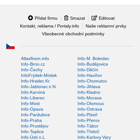
Přidat firmu
Smazat
Editovat
Kontakt, reklama / Portaly.info
Naše reklamní prvky
Všeobecné obchodní podmínky
Atlasfirem.info
Info-M. Boleslav
Info-Brno.cz
Info-Budějovice
Info-Čechy
Info-Děčín
InfoFrýdek-Místek
Info-Havířov
Info-Hradec Kr.
Info-Chomutov
Info-Jablonec n.N.
Info-Jihlava
Info-Karviná
Info-Kladno
Info-Liberec
Info-Morava
Info-Most
Info-Olomouc
Info-Opava
Info-Ostrava
Info-Pardubice
Info-Plzeň
Info-Praha
Info-Přerov
Info-Prostějov
Info-Tábor
Info-Teplice
Info-Třebíč
Info-Ústí n.L.
Info-Karlovy Vary