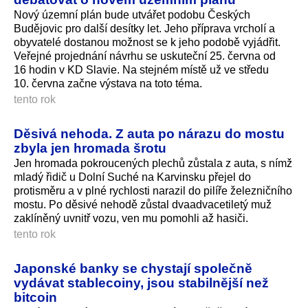
Nový územní plán bude utvářet podobu Českých
Budějovic pro další desítky let. Jeho příprava vrcholí a
obyvatelé dostanou možnost se k jeho podobě vyjádřit.
Veřejné projednání návrhu se uskuteční 25. června od
16 hodin v KD Slavie. Na stejném místě už ve středu
10. června začne výstava na toto téma.
tento rok
Děsivá nehoda. Z auta po nárazu do mostu
zbyla jen hromada šrotu
Jen hromada pokroucených plechů zůstala z auta, s nímž
mladý řidič u Dolní Suché na Karvinsku přejel do
protisměru a v plné rychlosti narazil do pilíře železničního
mostu. Po děsivé nehodě zůstal dvaadvacetiletý muž
zaklíněný uvnitř vozu, ven mu pomohli až hasiči.
tento rok
Japonské banky se chystají společně
vydávat stablecoiny, jsou stabilnější než
bitcoin