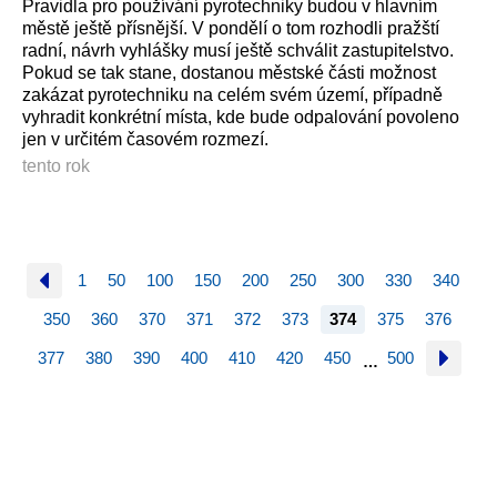
Pravidla pro používání pyrotechniky budou v hlavním
městě ještě přísnější. V pondělí o tom rozhodli pražští
radní, návrh vyhlášky musí ještě schválit zastupitelstvo.
Pokud se tak stane, dostanou městské části možnost
zakázat pyrotechniku na celém svém území, případně
vyhradit konkrétní místa, kde bude odpalování povoleno
jen v určitém časovém rozmezí.
tento rok
1
50
100
150
200
250
300
330
340
350
360
370
371
372
373
374
375
376
377
380
390
400
410
420
450
500
…