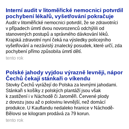
Interní audit v litoměřické nemocnici potvrdil
pochybení lékařů, vyšetřování pokračuje
Audit v litoměřické nemocnici potvrdil, že se zdravotníci
v případech úmrtí dvou novorozenců odchýlili od
stanovených postupů a správného dávkování léků.
Krajská zdravotní nyní čeká na výsledky policejního
vyšetřování a nezávislý znalecký posudek, které určí, zda
pochybení přímo způsobila úmrtí dětí.
tento rok
Polské jahody vyjdou výrazně levněji, nápor
Čechů čekají stánkaři o víkendu
Stovky Čechů vyrážejí do Polska za levnými jahodami.
Stánkaři s košíky z polských plantáží jsou však
k zastižení i v Náchodě či Jaroměři. Červené plody
z dovozu jsou až o polovinu levnější, než domácí
produkce. U Kauflandu nedaleko hranice v Náchodě-
Bělovsi se kilogram prodává za 79 korun.
tento rok