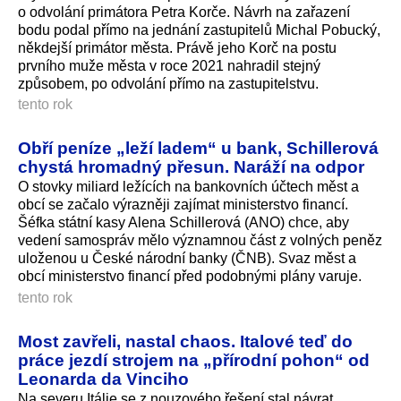
o odvolání primátora Petra Korče. Návrh na zařazení
bodu podal přímo na jednání zastupitelů Michal Pobucký,
někdejší primátor města. Právě jeho Korč na postu
prvního muže města v roce 2021 nahradil stejný
způsobem, po odvolání přímo na zastupitelstvu.
tento rok
Obří peníze „leží ladem“ u bank, Schillerová
chystá hromadný přesun. Naráží na odpor
O stovky miliard ležících na bankovních účtech měst a
obcí se začalo výrazněji zajímat ministerstvo financí.
Šéfka státní kasy Alena Schillerová (ANO) chce, aby
vedení samospráv mělo významnou část z volných peněz
uloženou u České národní banky (ČNB). Svaz měst a
obcí ministerstvo financí před podobnými plány varuje.
tento rok
Most zavřeli, nastal chaos. Italové teď do
práce jezdí strojem na „přírodní pohon“ od
Leonarda da Vinciho
Na severu Itálie se z nouzového řešení stal návrat