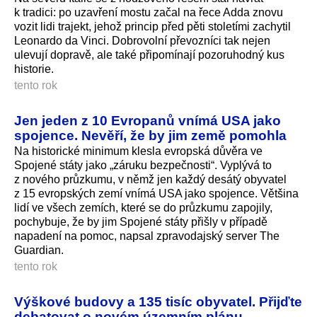
k tradici: po uzavření mostu začal na řece Adda znovu
vozit lidi trajekt, jehož princip před pěti stoletími zachytil
Leonardo da Vinci. Dobrovolní převozníci tak nejen
ulevují dopravě, ale také připomínají pozoruhodný kus
historie.
tento rok
Jen jeden z 10 Evropanů vnímá USA jako
spojence. Nevěří, že by jim země pomohla
Na historické minimum klesla evropská důvěra ve
Spojené státy jako „záruku bezpečnosti“. Vyplývá to
z nového průzkumu, v němž jen každý desátý obyvatel
z 15 evropských zemí vnímá USA jako spojence. Většina
lidí ve všech zemích, které se do průzkumu zapojily,
pochybuje, že by jim Spojené státy přišly v případě
napadení na pomoc, napsal zpravodajský server The
Guardian.
tento rok
Výškové budovy a 135 tisíc obyvatel. Přijďte
debatovat o novém územním plánu