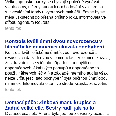
Velké japonské banky se chystají společně vydávat
stablecoiny, určeny budou k obchodování s akciemi a
s investičními fondy u vybraných makléřů. Emise by se
měla uskutečnit do března příštího roku, informovala ve
středu agentura Reuters.
tento rok
Kontrola kvůli úmrtí dvou novorozenců v
litoměřické nemocnici ukázala pochybení
Kontrola kvůli loňskému úmrtí dvou novorozenců a
resuscitaci dalších dvou v litoměřické nemocnici ukázala,
že zdravotníci se v těchto případech odchýlili od
doporučených lékařských postupů a doporučeného
použití některých léčiv. Na základě interního auditu však
nelze určit, jestli tato pochybení byla příčinou úmrtí obou
miminek. Informovala o tom ve středu Krajská zdravotní.
tento rok
Domácí péče: Zinková mast, krupice a
žádné velké cíle. Sestry radí, jak na to
Dvaašedesátiletá Milena byla jednou z dvacítky účastnic