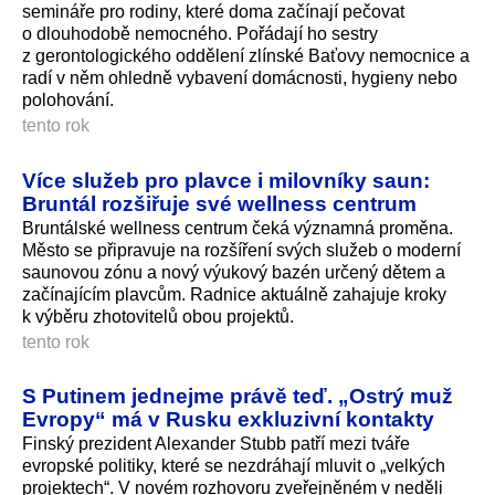
semináře pro rodiny, které doma začínají pečovat
o dlouhodobě nemocného. Pořádají ho sestry
z gerontologického oddělení zlínské Baťovy nemocnice a
radí v něm ohledně vybavení domácnosti, hygieny nebo
polohování.
tento rok
Více služeb pro plavce i milovníky saun:
Bruntál rozšiřuje své wellness centrum
Bruntálské wellness centrum čeká významná proměna.
Město se připravuje na rozšíření svých služeb o moderní
saunovou zónu a nový výukový bazén určený dětem a
začínajícím plavcům. Radnice aktuálně zahajuje kroky
k výběru zhotovitelů obou projektů.
tento rok
S Putinem jednejme právě teď. „Ostrý muž
Evropy“ má v Rusku exkluzivní kontakty
Finský prezident Alexander Stubb patří mezi tváře
evropské politiky, které se nezdráhají mluvit o „velkých
projektech“. V novém rozhovoru zveřejněném v neděli