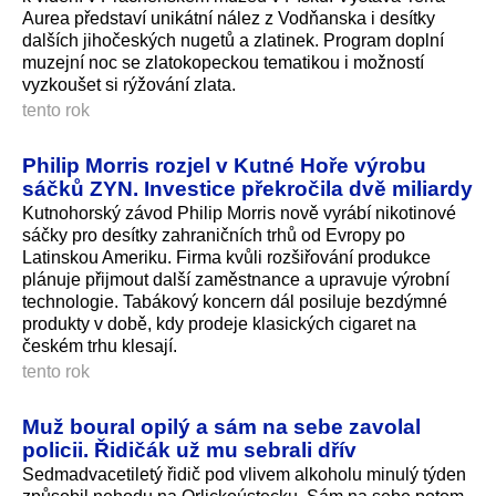
Aurea představí unikátní nález z Vodňanska i desítky
dalších jihočeských nugetů a zlatinek. Program doplní
muzejní noc se zlatokopeckou tematikou i možností
vyzkoušet si rýžování zlata.
tento rok
Philip Morris rozjel v Kutné Hoře výrobu
sáčků ZYN. Investice překročila dvě miliardy
Kutnohorský závod Philip Morris nově vyrábí nikotinové
sáčky pro desítky zahraničních trhů od Evropy po
Latinskou Ameriku. Firma kvůli rozšiřování produkce
plánuje přijmout další zaměstnance a upravuje výrobní
technologie. Tabákový koncern dál posiluje bezdýmné
produkty v době, kdy prodeje klasických cigaret na
českém trhu klesají.
tento rok
Muž boural opilý a sám na sebe zavolal
policii. Řidičák už mu sebrali dřív
Sedmadvacetiletý řidič pod vlivem alkoholu minulý týden