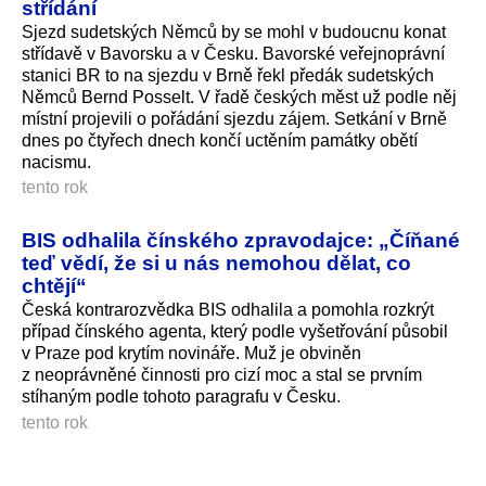
střídání
Sjezd sudetských Němců by se mohl v budoucnu konat
střídavě v Bavorsku a v Česku. Bavorské veřejnoprávní
stanici BR to na sjezdu v Brně řekl předák sudetských
Němců Bernd Posselt. V řadě českých měst už podle něj
místní projevili o pořádání sjezdu zájem. Setkání v Brně
dnes po čtyřech dnech končí uctěním památky obětí
nacismu.
tento rok
BIS odhalila čínského zpravodajce: „Číňané
teď vědí, že si u nás nemohou dělat, co
chtějí“
Česká kontrarozvědka BIS odhalila a pomohla rozkrýt
případ čínského agenta, který podle vyšetřování působil
v Praze pod krytím novináře. Muž je obviněn
z neoprávněné činnosti pro cizí moc a stal se prvním
stíhaným podle tohoto paragrafu v Česku.
tento rok