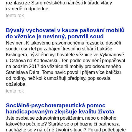
rozhlasu ze Staroměstského náměstí k úřadu vlády
i v neděli odpoledne.
tento rok
Bývalý vychovatel v kauze pašování mobilů
do věznice je nevinný, potvrdil soud
Nevinen. K takovému pravomocnému rozsudku dospěli
soudci osm let po zahájení trestního stíhání Lukáše
Kislingera, bývalého vychovatele věznice ve Vykmanově
u Ostrova na Karlovarsku. Ten podle obvinění propašoval
na podzim 2017 do věznice tři mobily pro odsouzeného
Stanislava Déra. Tomu navíc povolil příjem více balíčků
od rodiny, než kolik umožňují předpisy, popisovala
obžaloba.
tento rok
Sociálně‑psychoterapeutická pomoc
handicapovaným zlepšuje kvalitu života
Jste osoba se zdravotním postižením, nebo o někoho
takového pečujete? Staráte se o příbuzné či partnera a
nacházíte se v náročné životní situaci? Pokud potřebujete