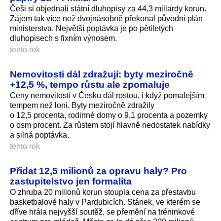
Češi si objednali státní dluhopisy za 44,3 miliardy ko­run.
Zájem tak více než dvojnásobně překonal původní plán
ministerstva. Největší poptávka je po pětiletých
dluhopisech s fixním výnosem.
tento rok
Nemovitosti dál zdražují: byty meziročně
+12,5 %, tempo růstu ale zpomaluje
Ceny nemovitostí v Česku dál rostou, i když pomalejším
tempem než loni. Byty meziročně zdražily
o 12,5 procenta, rodinné domy o 9,1 procenta a pozemky
o osm procent. Za růstem stojí hlavně nedostatek nabídky
a silná poptávka.
tento rok
Přidat 12,5 milionů za opravu haly? Pro
zastupitelstvo jen formalita
O zhruba 20 milionů korun stoupla cena za přestavbu
basketbalové haly v Pardubicích. Stánek, ve kterém se
dříve hrála nejvyšší soutěž, se přemění na tréninkové