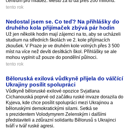
centrum pro mládež. Město za to dá přes 200 milionů.
tento rok
Nedostal jsem se. Co teď? Na přihlášky do
druhého kola přijímaček zbývá pár hodin
Už jen několik hodin mají zájemci na to, aby se ucházeli
studium na středních školách ve 2. kole přijímacích
zkoušek. V Praze je ve druhém kole volných přes 3 500
míst na více než devíti desítkách škol. Přihlášky se ale
mohou vyplnit už pouze do pondělní půlnoci.
tento rok
Běloruská exilová vůdkyně přijela do válčící
Ukrajiny posílit spolupráci
Vůdkyně běloruské exilové opozice Svjatlana
Cichanouská poprvé od začátku ruské invaze dorazila do
Kyjeva, kde chce posílit spolupráci mezi Ukrajinou a
běloruskými demokratickými silami. Setká se
s prezidentem Volodymyrem Zelenským i dalšími
představiteli a zdůrazní solidaritu Bělorusů s Ukrajinci
tváří v tvář ruské agresi.