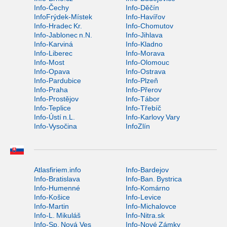
Info-Čechy
Info-Děčín
InfoFrýdek-Místek
Info-Havířov
Info-Hradec Kr.
Info-Chomutov
Info-Jablonec n.N.
Info-Jihlava
Info-Karviná
Info-Kladno
Info-Liberec
Info-Morava
Info-Most
Info-Olomouc
Info-Opava
Info-Ostrava
Info-Pardubice
Info-Plzeň
Info-Praha
Info-Přerov
Info-Prostějov
Info-Tábor
Info-Teplice
Info-Třebíč
Info-Ústí n.L.
Info-Karlovy Vary
Info-Vysočina
InfoZlín
Atlasfiriem.info
Info-Bardejov
Info-Bratislava
Info-Ban. Bystrica
Info-Humenné
Info-Komárno
Info-Košice
Info-Levice
Info-Martin
Info-Michalovce
Info-L. Mikuláš
Info-Nitra.sk
Info-Sp. Nová Ves
Info-Nové Zámky