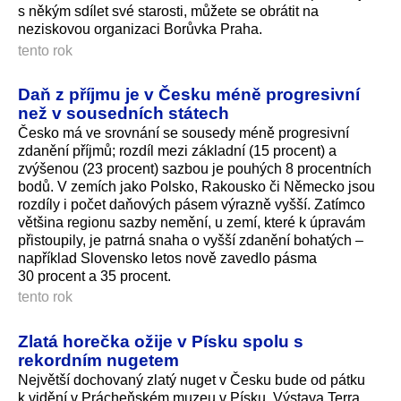
s někým sdílet své starosti, můžete se obrátit na
neziskovou organizaci Borůvka Praha.
tento rok
Daň z příjmu je v Česku méně progresivní
než v sousedních státech
Česko má ve srovnání se sousedy méně progresivní
zdanění příjmů; rozdíl mezi základní (15 procent) a
zvýšenou (23 procent) sazbou je pouhých 8 procentních
bodů. V zemích jako Polsko, Rakousko či Německo jsou
rozdíly i počet daňových pásem výrazně vyšší. Zatímco
většina regionu sazby nemění, u zemí, které k úpravám
přistoupily, je patrná snaha o vyšší zdanění bohatých –
například Slovensko letos nově zavedlo pásma
30 procent a 35 procent.
tento rok
Zlatá horečka ožije v Písku spolu s
rekordním nugetem
Největší dochovaný zlatý nuget v Česku bude od pátku
k vidění v Prácheňském muzeu v Písku. Výstava Terra