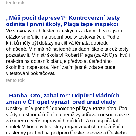
tento rok
„Máš pocit deprese?“ Kontroverzní testy
odmítají první školy, Plaga tepe inspekci
Ve srovnávacích testech českých základních škol jsou
otázky směřující na osobní pocity testovaných. Podle
kritiků měly být dotazy na citlivá témata dopředu
ohlášené. Minimálně na jedné základní škole tak už testy
pozastavili. Ministr školství Robert Plaga (za ANO) si kvůli
reakcím na dotazník plánuje předvolat ústředního
školního inspektora. Není zatím jasné, zda se bude
v testování pokračovat.
tento rok
„Hanba. Oto, zabal to!“ Odpůrci vládních
změn v ČT opět vyrazili před úřad vlády
Desítky lidí v pondělí dopoledne přišly v Praze před úřad
vlády na shromáždění, na němž vyjadřovali nesouhlas se
zákonem o veřejnoprávních médiích. Akci uspořádal
spolek Milion chvilek, který organizoval shromáždění a
následný pochod na podporu České televize a Českého