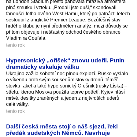
na London Stadium přesto panovala mrazivá atmosféra
plná smutku i vzteku. „Prodali jste duši,“ skandovali
fanoušci fotbalového West Hamu, který po patnácti letech
sestoupil z anglické Premier League. Bezútěšný stav
hrdého klubu je nyní předmětem analýz, mezi důvody se
přitom objevuje i nešťastný odchod českého obránce
Vladimíra Coufala.
tento rok
Hypersonický „oříšek“ znovu udeřil. Putin
dramaticky eskaluje válku
Ukrajina zažila sobotní noc plnou explozí. Rusko vyslalo
o víkendu proti svým sousedům stovky dronů, téměř
stovku raket a také hypersonický Orešnik (rusky Líska) –
střelu, kterou Moskva použila teprve potřetí. Kyjev hlásí
mrtvé, desítky zraněných a jeden z nejtvrdších úderů
celé války.
tento rok
Další česká města stojí o náš sjezd, řekl
předák sudetských Němců. Navrhuje