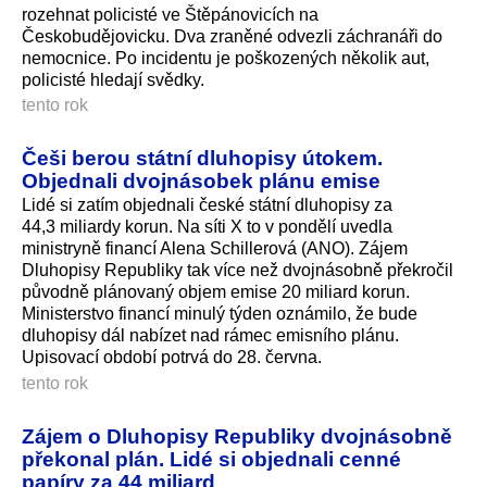
rozehnat policisté ve Štěpánovicích na
Českobudějovicku. Dva zraněné odvezli záchranáři do
nemocnice. Po incidentu je poškozených několik aut,
policisté hledají svědky.
tento rok
Češi berou státní dluhopisy útokem.
Objednali dvojnásobek plánu emise
Lidé si zatím objednali české státní dluhopisy za
44,3 miliardy korun. Na síti X to v pondělí uvedla
ministryně financí Alena Schillerová (ANO). Zájem
Dluhopisy Republiky tak více než dvojnásobně překročil
původně plánovaný objem emise 20 miliard korun.
Ministerstvo financí minulý týden oznámilo, že bude
dluhopisy dál nabízet nad rámec emisního plánu.
Upisovací období potrvá do 28. června.
tento rok
Zájem o Dluhopisy Republiky dvojnásobně
překonal plán. Lidé si objednali cenné
papíry za 44 miliard