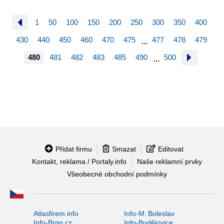
1
50
100
150
200
250
300
350
400
430
440
450
460
470
475
477
478
479
…
480
481
482
483
485
490
500
…
Přidat firmu
Smazat
Editovat
Kontakt, reklama / Portaly.info
Naše reklamní prvky
Všeobecné obchodní podmínky
Atlasfirem.info
Info-M. Boleslav
Info-Brno.cz
Info-Budějovice